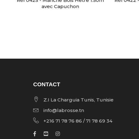
Réf 0425 - Manche Bois Hêtre 1.50m
Réf 0422 -
avec Capuchon
CONTACT
Z.I La Charguia Tunis, Tunisie
info@labrosse.tn
+216 71 78 76 86 / 71 78 69 34