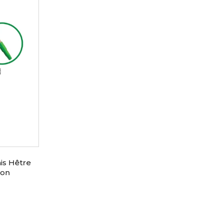
is Hêtre
hon