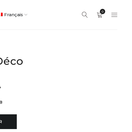
0
Français
 Déco
4
8
R