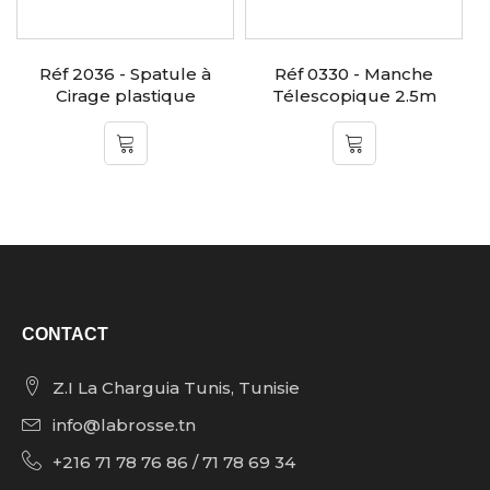
e
Réf 2036 - Spatule à
Réf 0330 - Manche
R
Cirage plastique
Télescopique 2.5m
CONTACT
Z.I La Charguia Tunis, Tunisie
info@labrosse.tn
+216 71 78 76 86 / 71 78 69 34