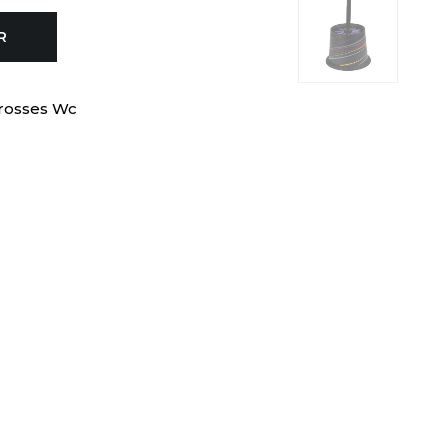
R
Brosses Wc