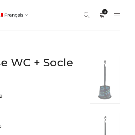
0
Français
se WC + Socle
8
0