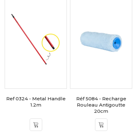
s
Ref 0324 - Metal Handle
Réf 5084 - Recharge
1.2m
Rouleau Antigoutte
P
20cm