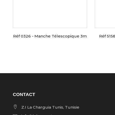
ec
Réf 0326 - Manche Télescopique 3m
Réf 5158
CONTACT
Z.I La Charguia Tunis, Tunisie