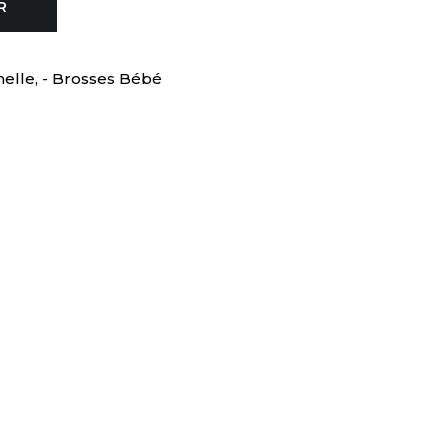
R
nelle
,
- Brosses Bébé