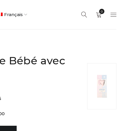
0
Français
se Bébé avec
5
00