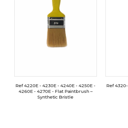
Ref 4220E - 4230E - 4240E - 4250E -
Ref 4320-
4260E - 4270E - Flat Paintbrush –
Synthetic Bristle