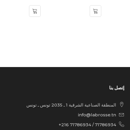
إتصل بنا
المنطقة الصناعية الشرقية 1 ـ 2035 تونس ـ تونس
info@labrosse.tn
71786934 / 71786934 216+