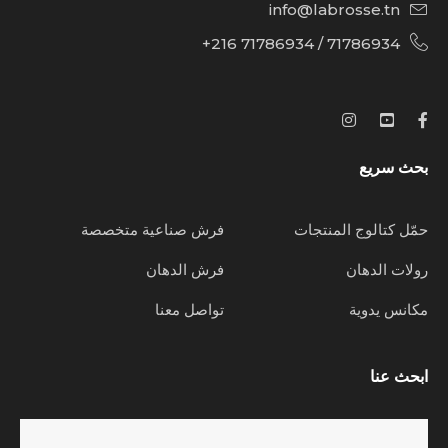
info@labrosse.tn
71786934 / 71786934 216+
بحث سريع
حمّل كتالوج المنتجات
فرش صناعية متخصصة
رولات الدهان
فرش الدهان
مكانس يدوية
تواصل معنا
ابحث عنا